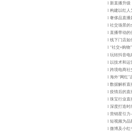
l
新直播升级
l
构建以红人
l
奢侈品直播
l
社交场景的
l
直播带动的
l
线下门店如
l
“社交
购物
+
l
玩转抖音电
l
以技术和运
l
跨境电商社
l
海外
“网红
l
数据解析直
l
疫情后的直
l
珠宝行业直
l
深度打造时
l
营销星引力
-
l
短视频为品
l
微博及小红