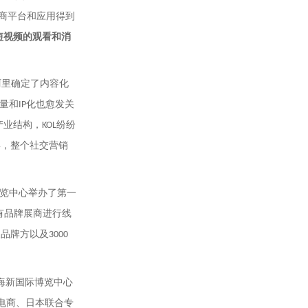
商平台和应用得到
短视频的观看和消
阿里确定了内容化
量和
化也愈发关
IP
产业结构，
纷纷
KOL
年，整个社交营销
览中心举办了第一
有品牌展商进行线
家品牌方以及
3000
海新国际博览中心
电商、日本联合专