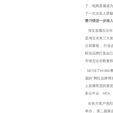
了，电商直播成
了一次涉及人群
费习惯进一步深
淘宝直播在去年
是淘宝未来三大
注和重视， 行业
联合品牌打造自
市场无论在数量
MCNETWOR
届的“网红品牌博
上直播带货的展
多位平台、
MCN
在各方客户强烈的
举办， 第二届展