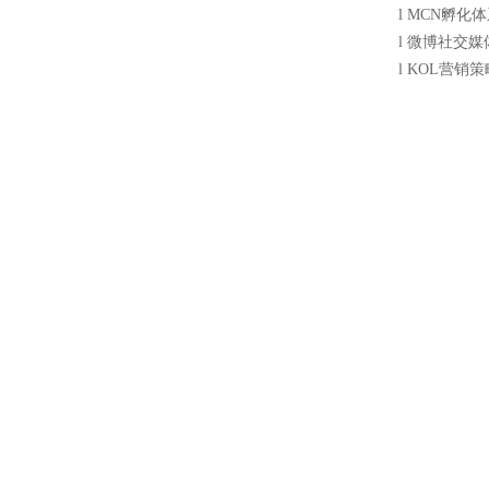
l
MCN
孵化体
l
微博社交媒
l
KOL
营销策