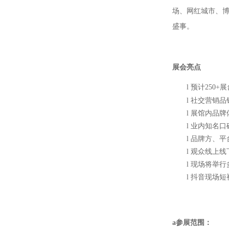
场、网红城市、
盛事。
展会亮点
l
预计
250+
展
l
社交营销品
l
展馆内品牌
l
业内知名口
l
品牌方、平
l
观众线上线
l
现场将举行
l
抖音现场短
a参展范围：