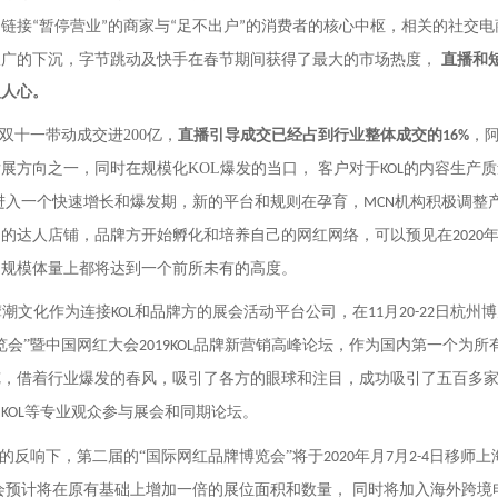
为链接
暂停营业
的商家与
足不出户
的消费者的核心中枢，
相关的社交电
“
”
“
”
极广的下沉，字节跳动及快手在春节期间获得了最大的市场热度，
直播和
入人心。
双十一带动成交进
200
亿，
直播引导成交已经占到行业整体成交的
，
16%
发展方向之一，同时在规模化
KOL
爆发的当口， 客户对于
的内容生产质
KOL
进入一个快速增长和爆发期，新的平台和规则在孕育，
机构积极调整
MCN
己的达人店铺，品牌方开始孵化和培养自己的网红网络，可以预见在
2020
和规模体量上都将达到一个前所未有的高度。
K摩潮文化作为连接
和品牌方的展会活动平台公司，在
月
日杭州博
KOL
11
20-22
览会”暨中国网红大会
品牌新营销高峰论坛，作为国内第一个为所
2019KOL
览，借着行业爆发的春风，吸引了各方的眼球和注目，成功吸引了五百多
、
等专业观众参与展会和同期论坛。
KOL
反响下，第二届的“国际网红品牌博览会”将于
年月
月
日移师上
2020
7
2-4
会预计将在原有基础上增加一倍的展位面积和数量， 同时将加入海外跨境