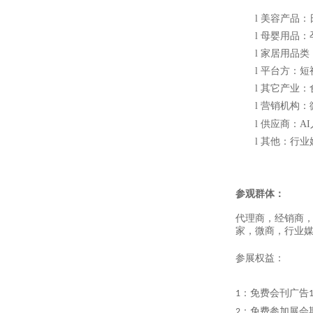
l
美容产品：
l
母婴用品：
l
家居用品类
l
平台方：短
l
其它产业：
l
营销机构：
l
供应商：
AI
l
其他：行业
参观群体：
代理商，经销商
家，微商，行业
参展权益：
：免费会刊广告
1
：免费参加展会
2